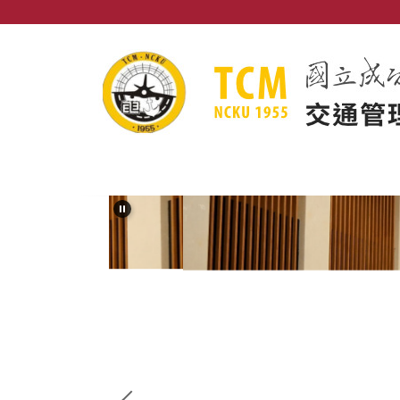
跳
到
主
要
內
容
區